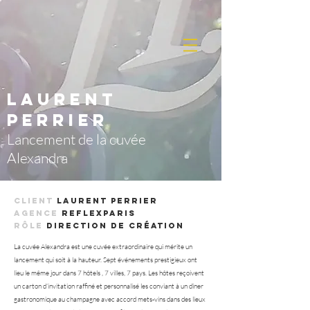
Laurent
Perrier
Lancement de la cuvée
Alexandra
Client
Laurent Perrier
Agence
reflexparis
RôLE
Direction de création
La cuvée Alexandra est une cuvée extraordinaire qui mérite un
lancement qui soit à la hauteur. Sept événements prestigieux ont
lieu le même jour dans 7 hôtels , 7 villes, 7 pays. Les hôtes reçoivent
un carton d’invitation raffiné et personnalisé les conviant à un dîner
gastronomique au champagne avec accord mets-vins dans des lieux