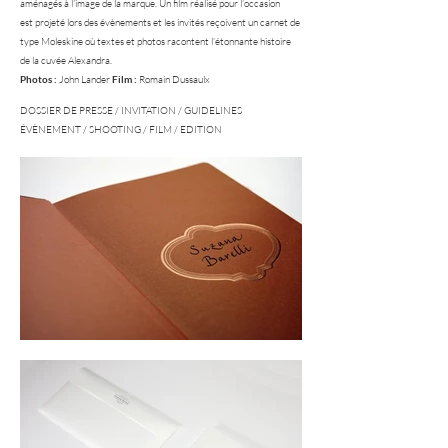
aménagés à l’image de la marque. Un film réalisé pour l’occasion
est projeté lors des évènements et les invités reçoivent un carnet de
type Moleskine où textes et photos racontent l’étonnante histoire
de la cuvée Alexandra.
Photos :
John Lander
Film :
Romain Dussaulx
DOSSIER DE PRESSE / INVITATION / GUIDELINES
ÉVÈNEMENT / SHOOTING / FILM / EDITION